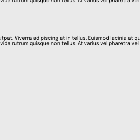
vida rutrum quisque non tellus. At varius vel pharetra vel
pat. Viverra adipiscing at in tellus. Euismod lacinia at 
vida rutrum quisque non tellus. At varius vel pharetra vel