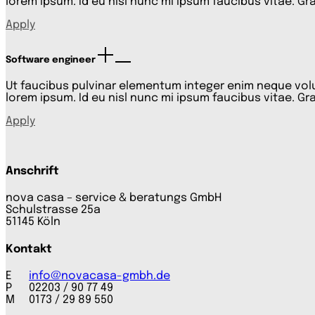
lorem ipsum. Id eu nisl nunc mi ipsum faucibus vitae. Gra
Apply
Software engineer
Ut faucibus pulvinar elementum integer enim neque volut
lorem ipsum. Id eu nisl nunc mi ipsum faucibus vitae. Gra
Apply
Anschrift
nova casa – service & beratungs GmbH
Schulstrasse 25a
51145 Köln
Kontakt
E
info@novacasa-gmbh.de
P 02203 / 90 77 49
M 0173 / 29 89 550