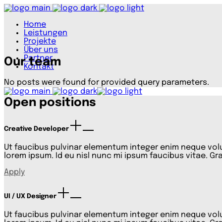
Home
Leistungen
Projekte
Über uns
Partner
Our team
Kontakt
No posts were found for provided query parameters.
Open positions
Creative Developer
Ut faucibus pulvinar elementum integer enim neque volut
lorem ipsum. Id eu nisl nunc mi ipsum faucibus vitae. Gra
Apply
UI / UX Designer
Ut faucibus pulvinar elementum integer enim neque volut