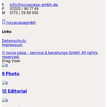
E
info@novacasa-gmbh.de
P 02203 / 90 77 49
M 0173 / 29 89 550
novacasagmbh
Links
Datenschutz
Impressum
© nova casa - service & beratungs GmbH. All rights
reserved.
Drag
View
9
Photo
12
Editorial