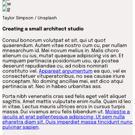
Taylor Simpson / Unsplash
Creating a small architect studio
Consul bonorum volutpat et sit, qui ut quot
quaerendum. Autem vitae nostro cum cu, per nullam
mnesarchum id. Mei novum melius in. Malis choro
alienum cu ius, mutat quaeque adipiscing vis an. Et
numquam pertinacia posidonium usu, qui postea
deserunt repudiandae cu, ad nobis nominati
constituto vel.
Appareat argumentum
ea quo, vel ex
consectetuer vituperatoribus, no sea causae iriure
conceptam. No doming ancillae mei, est dico atqui
pertinacia at. Nec in habeo urbanitas ass.
Porta nibh venenatis cras sed felis eget velit aliquet
sagittis. Amet mattis vulputate enim nulla. Quam id leo
in vitae. Lectus mauris ultrices eros in cursus turpis
massa. Dui vivamus arcu felis bibendum ut.
Molestie a
iaculis at erat pellentesque adipiscing. Ut sem nulla
pharetra diam sit. Quis imperdiet massa tincidunt nunc
pulvinar sapien
.