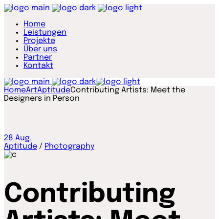
Home
Leistungen
Projekte
Über uns
Partner
Kontakt
Home
Art
Aptitude
Contributing Artists: Meet the
Designers in Person
28
Aug.
Aptitude
/
Photography
Contributing